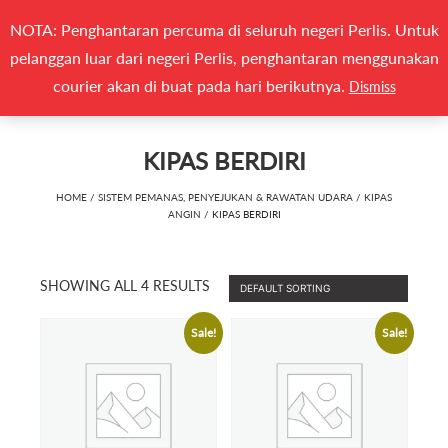
Search
NOTA: Penghantaran percuma di seluruh negeri Perlis. Untuk
(0)
CARI
for:
pelanggan luar dari negeri Perlis, penghantaran menggunakan
Togg
courier akan di buat pada hari berikutnya.
Dismiss
KIPAS BERDIRI
HOME
/
SISTEM PEMANAS, PENYEJUKAN & RAWATAN UDARA
/
KIPAS
ANGIN
/ KIPAS BERDIRI
SHOWING ALL 4 RESULTS
Sale!
Sale!