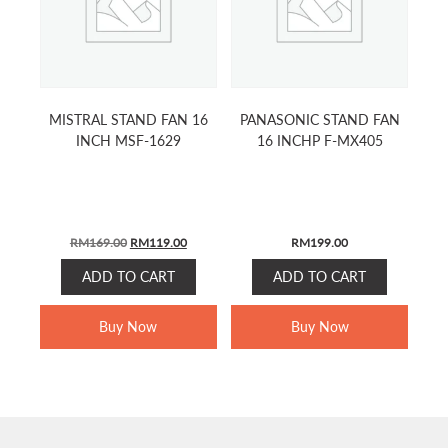
MISTRAL STAND FAN 16
PANASONIC STAND FAN
INCH MSF-1629
16 INCHP F-MX405
Original
Current
RM
169.00
RM
119.00
RM
199.00
price
price
ADD TO CART
ADD TO CART
was:
is:
RM169.00.
RM119.00.
Buy Now
Buy Now