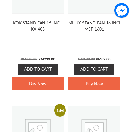
KDK STAND FAN 16 INCH
MILUX STAND FAN 16 INCI
KX-405
MSF-1601
Original
Current
Original
Current
RM
269.00
RM
239.00
RM
149.00
RM
89.00
price
price
price
price
ADD TO CART
ADD TO CART
was:
is:
was:
is:
RM269.00.
RM239.00.
RM149.00.
RM89.00.
Buy Now
Buy Now
Sale!