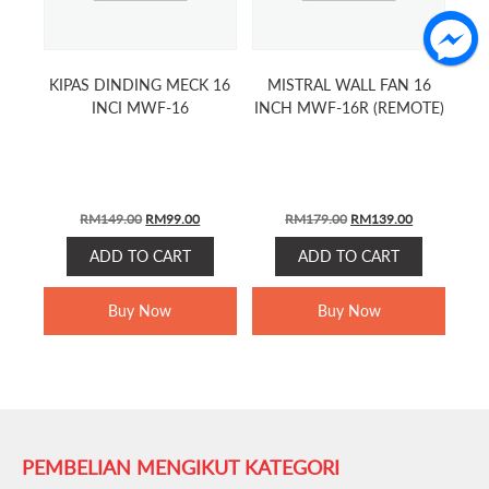
KIPAS DINDING MECK 16
MISTRAL WALL FAN 16
INCI MWF-16
INCH MWF-16R (REMOTE)
Original
Current
Original
Current
RM
149.00
RM
99.00
RM
179.00
RM
139.00
price
price
price
price
ADD TO CART
ADD TO CART
was:
is:
was:
is:
RM149.00.
RM99.00.
RM179.00.
RM139.00.
Buy Now
Buy Now
PEMBELIAN MENGIKUT KATEGORI