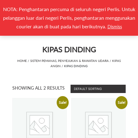
Search
NOTA: Penghantaran percuma di seluruh negeri Perlis. Untuk
(0)
CARI
for:
pelanggan luar dari negeri Perlis, penghantaran menggunakan
Togg
courier akan di buat pada hari berikutnya.
Dismiss
KIPAS DINDING
HOME
/
SISTEM PEMANAS, PENYEJUKAN & RAWATAN UDARA
/
KIPAS
ANGIN
/ KIPAS DINDING
SHOWING ALL 2 RESULTS
Sale!
Sale!