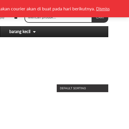
English
Melayu
akan courier akan di buat pada hari berikutnya.
Dismiss
Search
(0)
CARI
for:
barang kecil