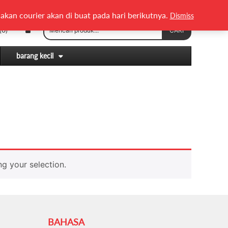
English
Melayu
akan courier akan di buat pada hari berikutnya.
Dismiss
Search
(0)
CARI
for:
barang kecil
g your selection.
BAHASA