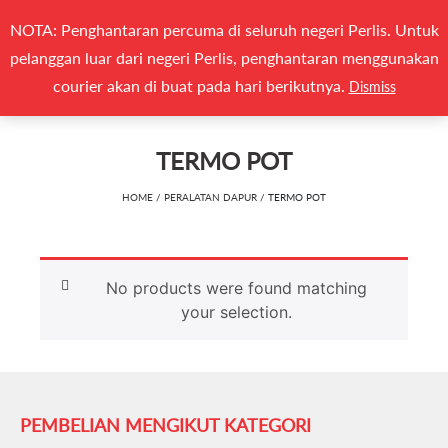
Search
NOTA: Penghantaran percuma di seluruh negeri Perlis. Untuk
(0)
CARI
for:
pelanggan luar dari negeri Perlis, penghantaran menggunakan
Togg
courier akan di buat pada hari berikutnya.
Dismiss
TERMO POT
HOME
/
PERALATAN DAPUR
/ TERMO POT
No products were found matching
your selection.
PEMBELIAN MENGIKUT KATEGORI